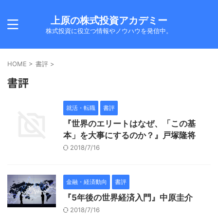
上原の株式投資アカデミー
株式投資に役立つ情報やノウハウを発信中。
HOME
>
書評
>
書評
就活・転職
書評
『世界のエリートはなぜ、「この基
本」を大事にするのか？』戸塚隆将
2018/7/16
金融・経済動向
書評
『5年後の世界経済入門』中原圭介
2018/7/16