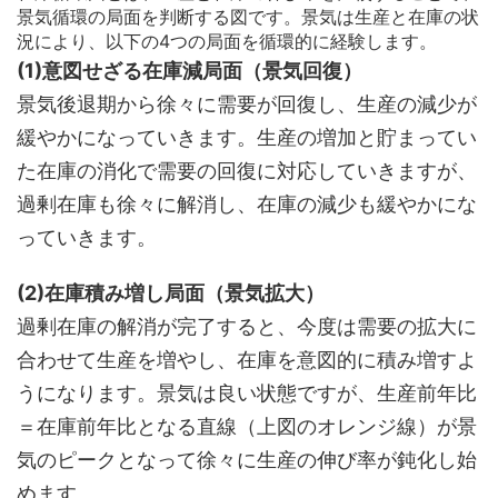
景気循環の局面を判断する図です。景気は生産と在庫の状
況により、以下の4つの局面を循環的に経験します。
(1)意図せざる在庫減局面（景気回復）
景気後退期から徐々に需要が回復し、生産の減少が
緩やかになっていきます。生産の増加と貯まってい
た在庫の消化で需要の回復に対応していきますが、
過剰在庫も徐々に解消し、在庫の減少も緩やかにな
っていきます。
(2)在庫積み増し局面（景気拡大）
過剰在庫の解消が完了すると、今度は需要の拡大に
合わせて生産を増やし、在庫を意図的に積み増すよ
うになります。景気は良い状態ですが、生産前年比
＝在庫前年比となる直線（上図のオレンジ線）が景
気のピークとなって徐々に生産の伸び率が鈍化し始
めます。